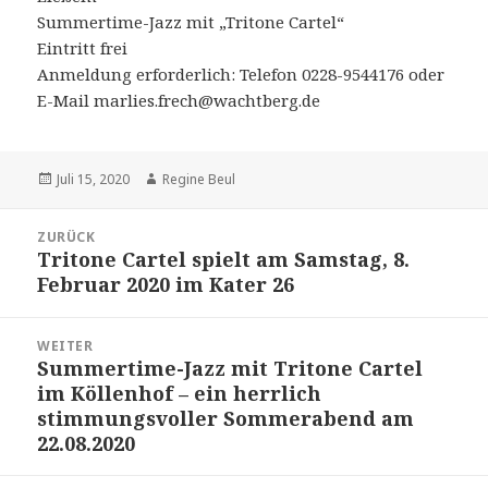
Summertime-Jazz mit „Tritone Cartel“
Eintritt frei
Anmeldung erforderlich: Telefon 0228-9544176 oder
E-Mail marlies.frech@wachtberg.de
Veröffentlicht
Autor
Juli 15, 2020
Regine Beul
am
Beitragsnavigation
ZURÜCK
Tritone Cartel spielt am Samstag, 8.
Vorheriger
Februar 2020 im Kater 26
Beitrag:
WEITER
Summertime-Jazz mit Tritone Cartel
Nächster
im Köllenhof – ein herrlich
Beitrag:
stimmungsvoller Sommerabend am
22.08.2020