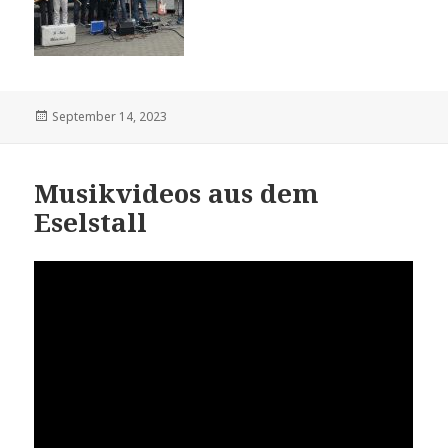
Veröffentlicht
September 14, 2023
am
Musikvideos aus dem
Eselstall