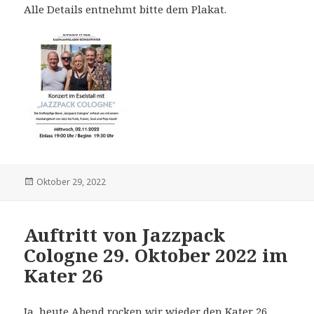
Alle Details entnehmt bitte dem Plakat.
Veröffentlicht
Oktober 29, 2022
am
Auftritt von Jazzpack
Cologne 29. Oktober 2022 im
Kater 26
Ja, heute Abend rocken wir wieder den Kater 26.