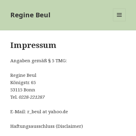
Regine Beul
MENÜ
UND
WIDGETS
Impressum
Angaben gemäß § 5 TMG:
Regine Beul
Königstr. 65
53115 Bonn
Tel.
0228-221287
E-Mail: r_beul at yahoo.de
Haftungsausschluss (Disclaimer)