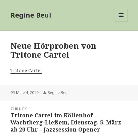
Regine Beul
MENÜ
UND
WIDGETS
Neue Hörproben von
Tritone Cartel
Tritone Cartel
Veröffentlicht
Autor
März 4, 2019
Regine Beul
am
Beitragsnavigation
ZURÜCK
Tritone Cartel im Köllenhof –
Vorheriger
Wachtberg-Ließem, Dienstag, 5. März
Beitrag:
ab 20 Uhr – Jazzsession Opener