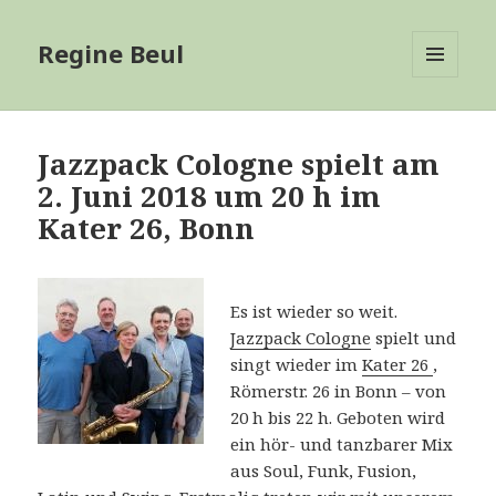
Regine Beul
MENÜ
UND
WIDGETS
Jazzpack Cologne spielt am
2. Juni 2018 um 20 h im
Kater 26, Bonn
Es ist wieder so weit.
Jazzpack Cologne
spielt und
singt wieder im
Kater 26
,
Römerstr. 26 in Bonn – von
20 h bis 22 h. Geboten wird
ein hör- und tanzbarer Mix
aus Soul, Funk, Fusion,