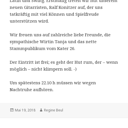
Latin und Swing. Erstmalig treten wir mit unserem
neuen Gitarristen, Ralf Konitzer auf, der uns
tatkräftig mit viel Können und Spielfreude
unterstützen wird.
Wir freuen uns auf zahlreiche liebe Freunde, die
sympathische Wirtin Tanja und das nette
Stammpublikum vom Kater 26.
Der Eintritt ist frei; es geht der Hut rum, der – wenn
möglich – nicht klimpern soll. -)
Um spätestens 22.10 h müssen wir wegen
Nachtruhe aufhören.
Veröffentlicht
Autor
Mai 19, 2018
Regine Beul
am